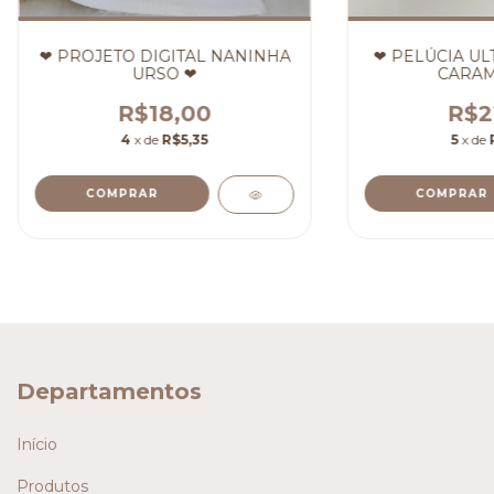
❤ PROJETO DIGITAL NANINHA
❤ PELÚCIA UL
URSO ❤
CARAM
R$18,00
R$2
4
x de
R$5,35
5
x de
COMPRAR
Departamentos
Início
Produtos