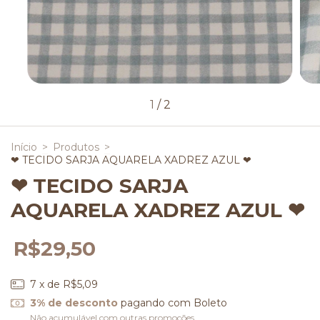
1
/
2
Início
>
Produtos
>
❤ TECIDO SARJA AQUARELA XADREZ AZUL ❤
❤ TECIDO SARJA
AQUARELA XADREZ AZUL ❤
R$29,50
7
x de
R$5,09
3% de desconto
pagando com Boleto
Não acumulável com outras promoções