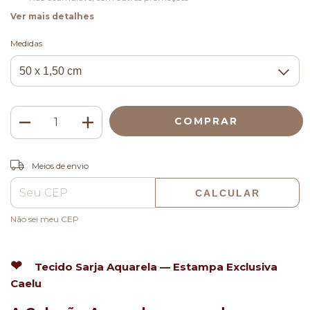
Ver mais detalhes
Medidas
ALTERAR CEP
Entregas para o CEP:
Meios de envio
CALCULAR
Não sei meu CEP
❤
Tecido Sarja Aquarela — Estampa Exclusiva
Caelu