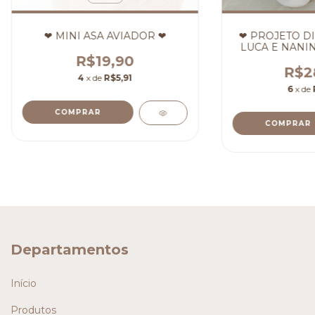
❤ MINI ASA AVIADOR ❤
❤ PROJETO D
LUCA E NANI
R$19,90
R$2
4
x de
R$5,91
6
x de
COMPRAR
Departamentos
Início
Produtos