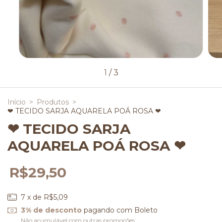
1
/
3
Início
>
Produtos
>
❤ TECIDO SARJA AQUARELA POÁ ROSA ❤
❤ TECIDO SARJA
AQUARELA POÁ ROSA ❤
R$29,50
7
x de
R$5,09
3% de desconto
pagando com Boleto
Não acumulável com outras promoções