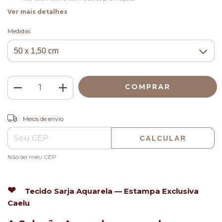
Ver mais detalhes
Medidas
ALTERAR CEP
Entregas para o CEP:
Meios de envio
CALCULAR
Não sei meu CEP
❤
Tecido Sarja Aquarela — Estampa Exclusiva
Caelu