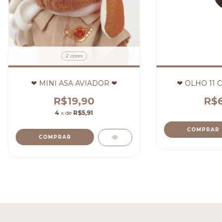
2 cores
❤ MINI ASA AVIADOR ❤
❤ OLHO 11 
R$19,90
R$6
4
x de
R$5,91
COMPRAR
COMPRAR