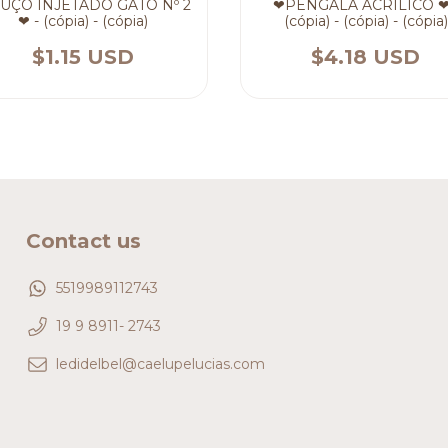
FUÇO INJETADO GATO Nº 2
❤PENGALA ACRÍLICO ❤
❤ - (cópia) - (cópia)
(cópia) - (cópia) - (cópia)
$1.15 USD
$4.18 USD
Contact us
5519989112743
19 9 8911- 2743
ledidelbel@caelupelucias.com