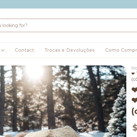
s
Contact
Trocas e Devoluções
Como Compr
H
❤ 
(có
❤
❤
(