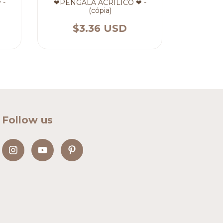
 -
❤PENGALA ACRÍLICO ❤ -
(cópia)
$3.36 USD
Follow us