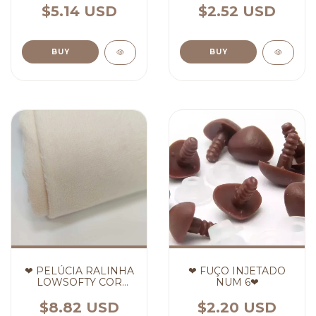
$5.14 USD
$2.52 USD
BUY
BUY
❤ PELÚCIA RALINHA
❤ FUÇO INJETADO
LOWSOFTY COR
NUM 6❤
CREME ❤
$8.82 USD
$2.20 USD