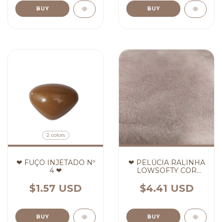
BUY
BUY
2 colors
❤ FUÇO INJETADO Nº
❤ PELÚCIA RALINHA
4 ❤
LOWSOFTY COR
CREME ❤ (cópia)
(cópia) (cópia)
$1.57 USD
$4.41 USD
BUY
BUY