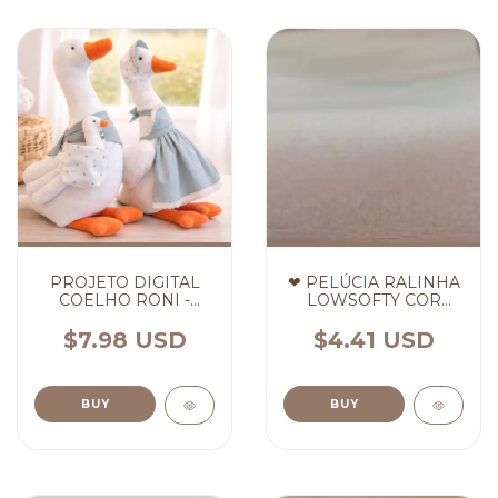
PROJETO DIGITAL
❤ PELÚCIA RALINHA
COELHO RONI -
LOWSOFTY COR
(cópia) - (cópia)
CREME ❤ (cópia)
(cópia) (cópia) (cópia)
$7.98 USD
$4.41 USD
(cópia)
BUY