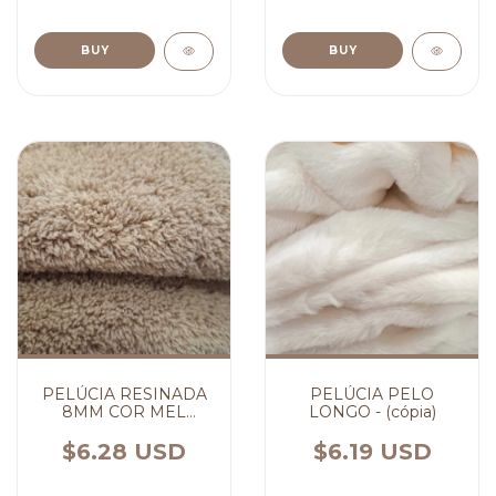
BUY
BUY
PELÚCIA RESINADA
PELÚCIA PELO
8MM COR MEL
LONGO - (cópia)
(cópia) (cópia) (cópia)
(cópia) - (cópia)
$6.28 USD
$6.19 USD