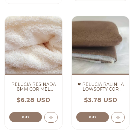
PELÚCIA RESINADA
❤ PELÚCIA RALINHA
8MM COR MEL
LOWSOFTY COR
(cópia) (cópia) (cópia)
MARROM ❤ - (cópia)
(cópia) - (cópia) -
$6.28 USD
$3.78 USD
(cópia)
BUY