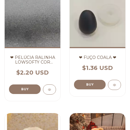
❤ PELÚCIA RALINHA
❤ FUÇO COALA ❤
LOWSOFTY COR
CREME ❤ (cópia)
$1.36 USD
$2.20 USD
BUY